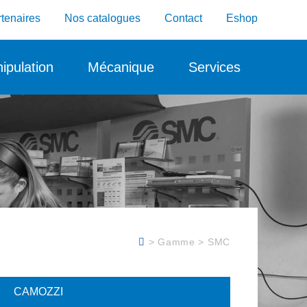
tenaires
Nos catalogues
Contact
Eshop
ipulation
Mécanique
Services
> Gamme > SMC
CAMOZZI