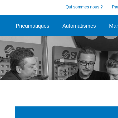
Qui sommes nous ?
Par
Pneumatiques
Automatismes
Man