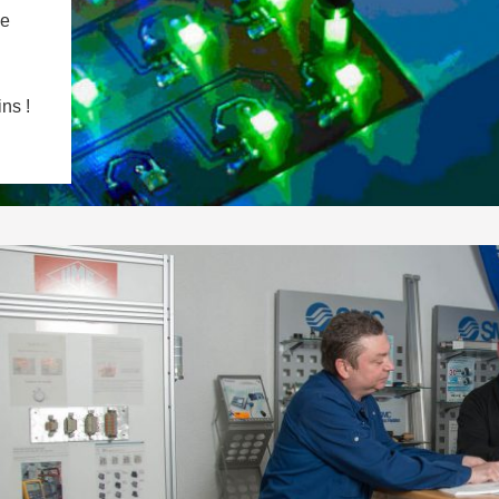
ne
ns !