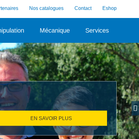
tenaires
Nos catalogues
Contact
Eshop
ipulation
Mécanique
Services
EN SAVOIR PLUS