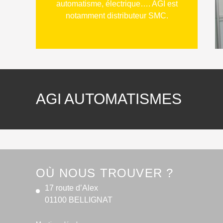
automatisme, électrique…. AGI est
notamment distributeur SMC.
AGI AUTOMATISMES
OÙ NOUS TROUVER ?
17 route d’Alex
01100 BELLIGNAT