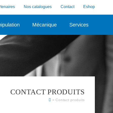
tenaires
Nos catalogues
Contact
Eshop
ipulation
Mécanique
Services
CONTACT PRODUITS
> Contact produits