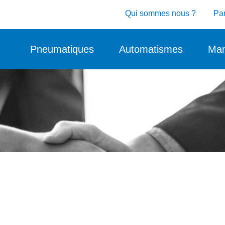
Qui sommes nous ?
Par
Pneumatiques
Automatismes
Man